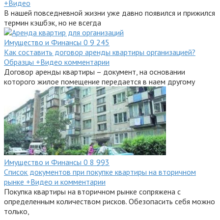
+Видео
В нашей повседневной жизни уже давно появился и прижился
термин кэшбэк, но не всегда
Имущество и Финансы
0
9 245
Как составить договор аренды квартиры организацией?
Образцы +Видео комментарии
Договор аренды квартиры – документ, на основании
которого жилое помещение передается в наем другому
Имущество и Финансы
0
8 993
Список документов при покупке квартиры на вторичном
рынке +Видео и комментарии
Покупка квартиры на вторичном рынке сопряжена с
определенным количеством рисков. Обезопасить себя можно
только,