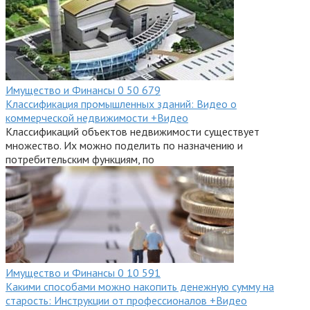
Имущество и Финансы
0
50 679
Классификация промышленных зданий: Видео о
коммерческой недвижимости +Видео
Классификаций объектов недвижимости существует
множество. Их можно поделить по назначению и
потребительским функциям, по
Имущество и Финансы
0
10 591
Какими способами можно накопить денежную сумму на
старость: Инструкции от профессионалов +Видео